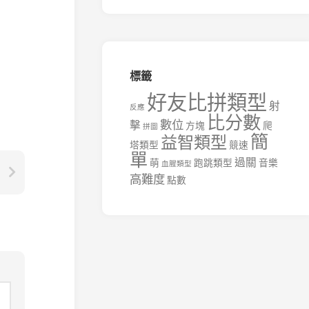
標籤
好友比拼類型
射
反應
比分數
數位
擊
方塊
爬
拼圖
簡
益智類型
塔類型
競速
單
過關
萌
跑跳類型
音樂
血腥類型
高難度
點數