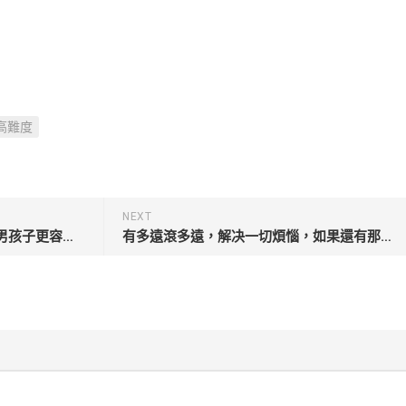
高難度
NEXT
山頂冒險，據說這是個女孩子比男孩子更容易得高分的遊戲
有多遠滾多遠，解决一切煩惱，如果還有那就再玩一次