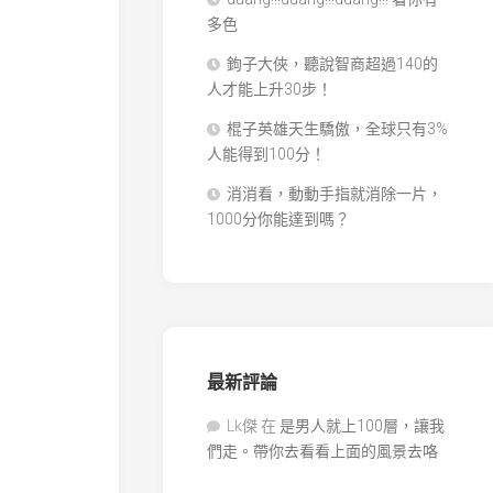
多色
鉤子大俠，聽說智商超過140的
人才能上升30步！
棍子英雄天生驕傲，全球只有3%
人能得到100分！
消消看，動動手指就消除一片，
1000分你能達到嗎？
最新評論
Lk傑
在
是男人就上100層，讓我
們走。帶你去看看上面的風景去咯