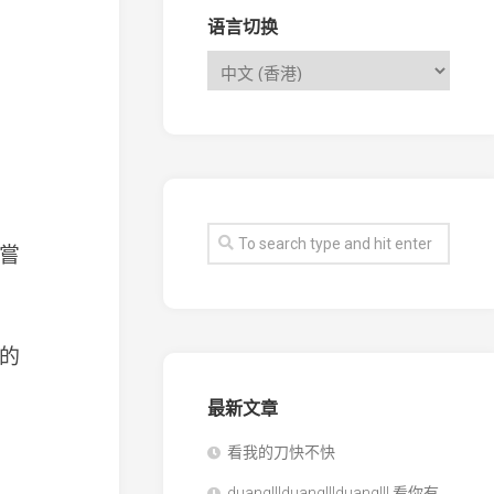
语言切换
嘗
的
最新文章
看我的刀快不快
duang!!!duang!!!duang!!! 看你有